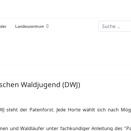
Suchen
lder
Landeszentrum
tschen Waldjugend (DWJ)
WJ steht der Patenforst. Jede Horte wählt sich nach Mögl
nen und Waldläufer unter fachkundiger Anleitung des "Pat