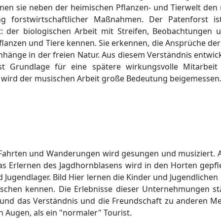
rnen sie neben der heimischen Pflanzen- und Tierwelt de
g forstwirtschaftlicher Maßnahmen. Der Patenforst is
t: der biologischen Arbeit mit Streifen, Beobachtungen 
flanzen und Tiere kennen. Sie erkennen, die Ansprüche de
nhänge in der freien Natur. Aus diesem Verständnis entwic
st Grundlage für eine spätere wirkungsvolle Mitarbei
n wird der musischen Arbeit große Bedeutung beigemessen
ahrten und Wanderungen wird gesungen und musiziert. Als
as Erlernen des Jagdhornblasens wird in den Horten gepfle
ugendlager. Bild Hier lernen die Kinder und Jugendliche
schen kennen. Die Erlebnisse dieser Unternehmungen s
nd das Verständnis und die Freundschaft zu anderen Men
 Augen, als ein "normaler" Tourist.